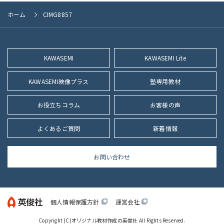
ル
ホーム
CIMG8857
サ
イ
ズ
KAWASEMI
KAWASEMI Lite
KAWASEMI映像プラス
塾専用教材
お役立ちコラム
お客様の声
よくあるご質問
新着情報
お問い合わせ
個人情報保護方針
運営会社
filter_none
filter_none
Copyright (C)
オリジナル教材作成の英俊社
All Rights Reserved.