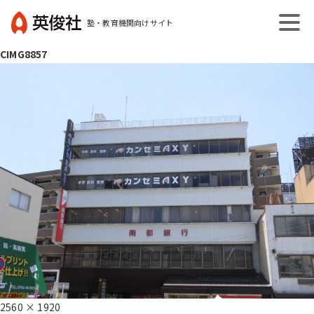
コ
塾・教育機関向けサイト
ン
英
テ
CIMG8857
俊
ン
社
ツ
へ
ス
キ
ッ
プ
フ
2560 × 1920