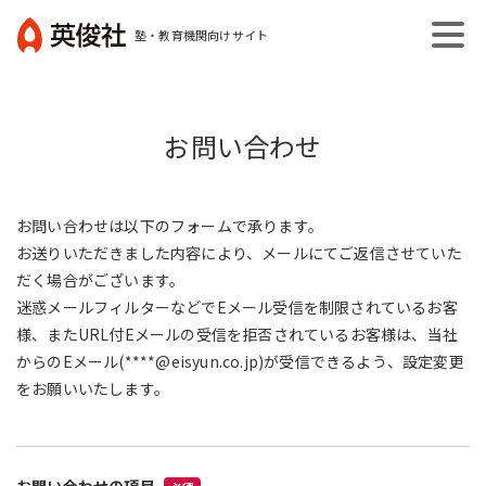
コ
塾・教育機関向けサイト
ン
英
テ
俊
ン
社
ツ
お問い合わせ
へ
ス
キ
お問い合わせは以下のフォームで承ります。
ッ
お送りいただきました内容により、メールにてご返信させていた
プ
だく場合がございます。
迷惑メールフィルターなどでEメール受信を制限されているお客
様、またURL付Eメールの受信を拒否されているお客様は、当社
からのEメール(****@eisyun.co.jp)が受信できるよう、設定変更
をお願いいたします。