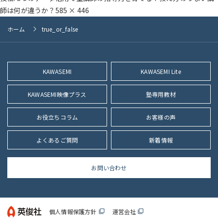
フ
師は何が違うか？
585 × 446
ル
ホーム
true_or_false
サ
イ
ズ
KAWASEMI
KAWASEMI Lite
KAWASEMI映像プラス
塾専用教材
お役立ちコラム
お客様の声
よくあるご質問
新着情報
お問い合わせ
個人情報保護方針
運営会社
filter_none
filter_none