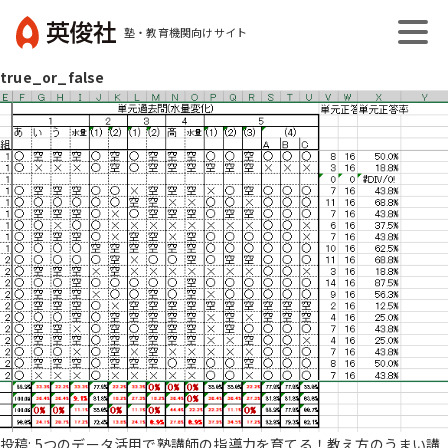
コ
塾・教育機関向けサイト
ン
英
テ
true_or_false
俊
ン
社
ツ
へ
ス
キ
ッ
プ
投稿:
5つのデータ活用で塾講師の指導力を育てる！教え方のうまい講