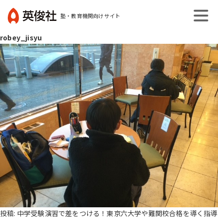
コ
塾・教育機関向けサイト
ン
英
テ
robey_jisyu
俊
ン
社
ツ
へ
ス
キ
ッ
プ
投稿:
中学受験演習で差をつける！東京六大学や難関校合格を導く指導