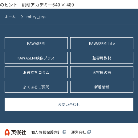
フ
のヒント 創研アカデミー
640 × 480
ル
ホーム
robey_jisyu
サ
イ
ズ
KAWASEMI
KAWASEMI Lite
KAWASEMI映像プラス
塾専用教材
お役立ちコラム
お客様の声
よくあるご質問
新着情報
お問い合わせ
個人情報保護方針
運営会社
filter_none
filter_none