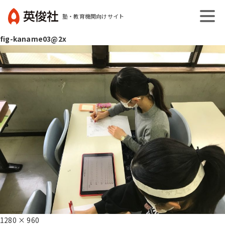
コ
塾・教育機関向けサイト
ン
英
テ
fig-kaname03@2x
俊
ン
社
ツ
へ
ス
キ
ッ
プ
フ
1280 × 960