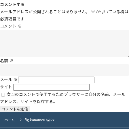
ル
コメントする
サ
メールアドレスが公開されることはありません。
※
が付いている欄は
イ
必須項目です
ズ
コメント
※
名前
※
メール
※
サイト
次回のコメントで使用するためブラウザーに自分の名前、メール
アドレス、サイトを保存する。
ホーム
fig-kaname03@2x