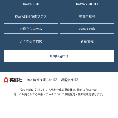
KAWASEMI
KAWASEMI Lite
KAWASEMI映像プラス
塾専用教材
お役立ちコラム
お客様の声
よくあるご質問
新着情報
お問い合わせ
個人情報保護方針
運営会社
filter_none
filter_none
Copyright (C)
オリジナル教材作成の英俊社
All Rights Reserved.
当サイト内の全ての画像・データについて無断転用・無断転載を禁じます。