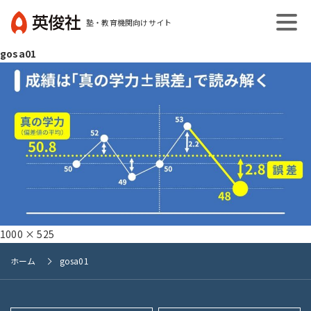
コ
塾・教育機関向けサイト
ン
英
テ
gosa01
俊
ン
社
ツ
へ
ス
キ
ッ
プ
フ
1000 × 525
ル
ホーム
gosa01
サ
イ
ズ