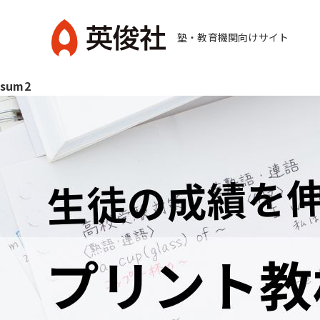
コ
ン
塾・教育機関向けサイト
テ
英
ン
sum2
俊
ツ
社
へ
ス
キ
ッ
プ