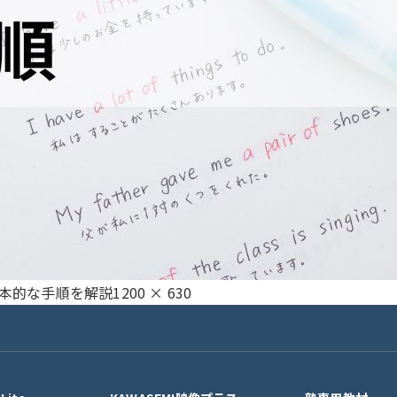
フ
本的な手順を解説
1200 × 630
ル
サ
イ
ズ