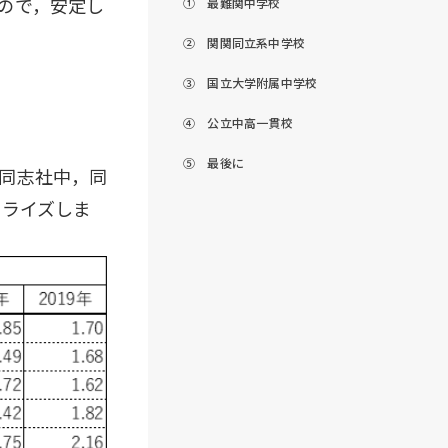
ので，安定し
① 最難関中学校
② 関関同立系中学校
③ 国立大学附属中学校
④ 公立中高一貫校
⑤ 最後に
同志社中，同
ゴライズしま