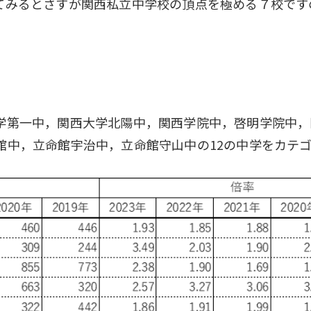
てみるとさすが関西私立中学校の頂点を極める７校です
学第一中，関西大学北陽中，関西学院中，啓明学院中，
館中，立命館宇治中，立命館守山中の12の中学をカテ