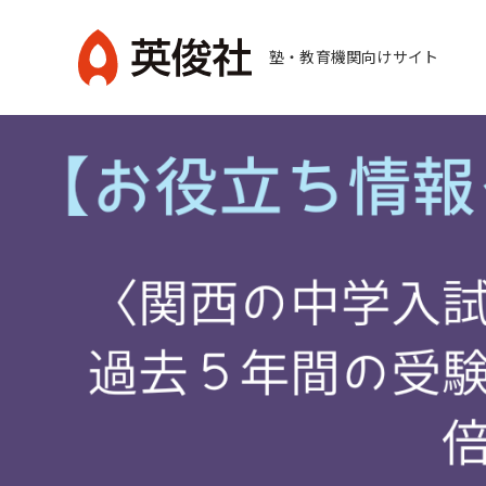
コ
ン
塾・教育機関向けサイト
テ
英
ン
俊
ツ
社
へ
ス
キ
ッ
プ