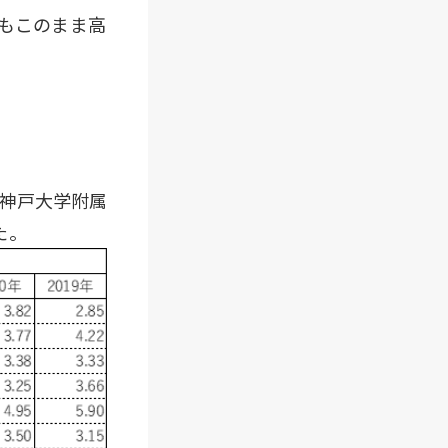
でもこのまま高
神戸大学附属
た。