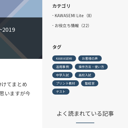
カテゴリ
KAWASEMI Lite（8）
お役立ち情報（22）
019
タグ
KAWASEMI
お客様の声
活用事例
操作方法・使い方
中学入試
高校入試
分けてまとめ
プリント教材
塾経営
テスト
思いますが今
よく読まれている記事