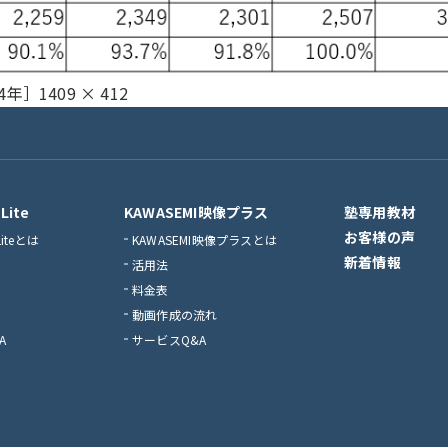
フ
4年］
1409 × 412
ル
サ
イ
ズ
Lite
KAWASEMI映像プラス
塾専用教材
お客様の声
Liteとは
KAWASEMI映像プラスとは
新着情報
活用法
料金表
動画作成の流れ
A
サービスQ&A