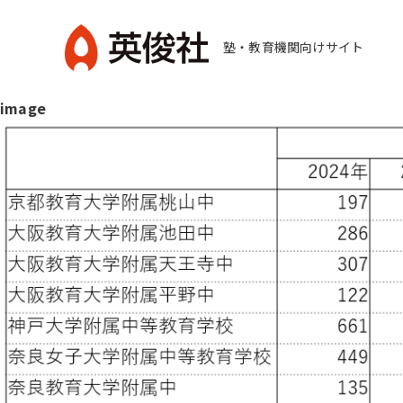
コ
ン
塾・教育機関向けサイト
テ
英
ン
image
俊
ツ
社
へ
ス
キ
ッ
プ