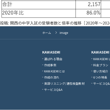
投稿:
関西の中学入試の受験者数と倍率の推移［2020年～202
ホーム
image
KAWASEMI
KAWASEMI 
選ばれる理由
KAWASEMI 
作成事例
料金プラン
KAWASEMIとは
使い方紹介
作成の流れ
6つの特長
英語リスニング/適性検査教材
サービスQ&
サービスQ&A