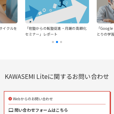
Aサイクルを
「他塾からの転塾促進・月謝の高額化
「Googl
セミナー」レポート
とりの学
KAWASEMI Liteに関するお問い合わせ
Webからのお問い合わせ
keyboard_arrow_right
問い合わせフォームはこちら
laptop_mac