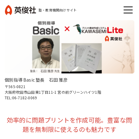
コ
塾・教育機関向けサイト
ン
英
テ
俊
ン
社
ツ
へ
ス
キ
ッ
プ
個別指導 Basic 塾長 石田 雅彦
〒565-0821
大阪府吹田市山田東1丁目11-1 宮の前グリーンハイツ1階
TEL:06-7182-0069
効率的に問題プリントを作成可能。豊富な問
題を無制限に使えるのも魅力です