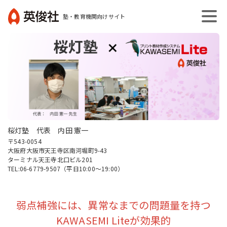
コ
塾・教育機関向けサイト
ン
英
テ
俊
ン
社
ツ
へ
ス
キ
ッ
プ
桜灯塾 代表 内田 憲一
〒543-0054
大阪府大阪市天王寺区南河堀町9-43
ターミナル天王寺北口ビル201
TEL:06-6779-9507（平日10:00～19:00）
弱点補強には、異常なまでの問題量を持つ
KAWASEMI Liteが効果的