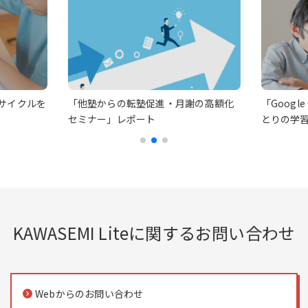
Aサイクルを
「他塾からの転塾促進・月謝の高額化
「Googl
セミナー」レポート
とりの学
KAWASEMI Liteに関するお問い合わせ
Webからのお問い合わせ
keyboard_arrow_right