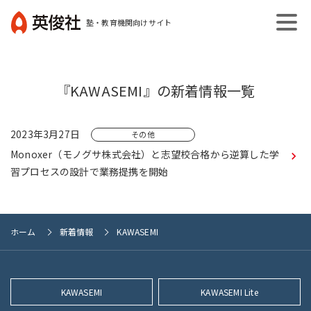
コ
塾・教育機関向けサイト
ン
英
テ
俊
ン
社
ツ
『KAWASEMI』の新着情報一覧
へ
ス
キ
2023年3月27日
その他
ッ
Monoxer（モノグサ株式会社）と志望校合格から逆算した学
プ
習プロセスの設計で業務提携を開始
ホーム
新着情報
KAWASEMI
KAWASEMI
KAWASEMI Lite