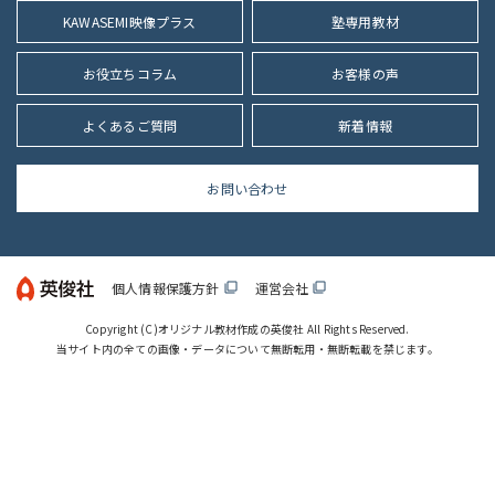
KAWASEMI映像プラス
塾専用教材
お役立ちコラム
お客様の声
よくあるご質問
新着情報
お問い合わせ
個人情報保護方針
運営会社
filter_none
filter_none
Copyright (C)
オリジナル教材作成の英俊社
All Rights Reserved.
当サイト内の全ての画像・データについて無断転用・無断転載を禁じます。