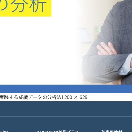
フ
実践する成績データの分析法
1200 × 629
ル
サ
イ
ズ