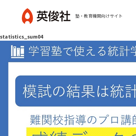
コ
ン
塾・教育機関向けサイト
テ
英
ン
statistics_sum04
俊
ツ
社
へ
ス
キ
ッ
プ