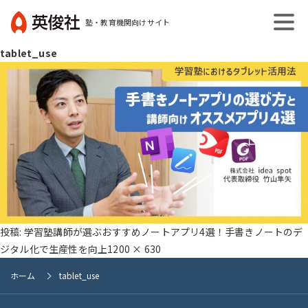
コ
塾・教育機関向けサイト
ン
英
テ
tablet_use
俊
ン
社
ツ
へ
ス
キ
ッ
プ
投稿:
学習塾講師が選ぶおすすめノートアプリ4選！手書きノートのデ
フ
ジタル化で生産性を向上
1200 × 630
ル
ホーム
tablet_use
サ
イ