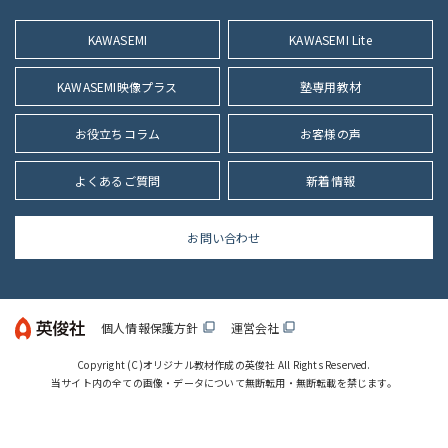
ズ
KAWASEMI
KAWASEMI Lite
KAWASEMI映像プラス
塾専用教材
お役立ちコラム
お客様の声
よくあるご質問
新着情報
お問い合わせ
個人情報保護方針
運営会社
filter_none
filter_none
Copyright (C)
オリジナル教材作成の英俊社
All Rights Reserved.
当サイト内の全ての画像・データについて無断転用・無断転載を禁じます。