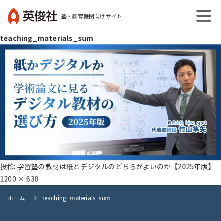
コ
塾・教育機関向けサイト
ン
英
テ
teaching_materials_sum
俊
ン
社
ツ
へ
ス
キ
ッ
プ
投稿:
学習塾の教材は紙とデジタルのどちらがよいのか【2025年版】
1200 × 630
ホーム
teaching_materials_sum