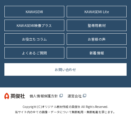
KAWASEMI
KAWASEMI Lite
KAWASEMI映像プラス
塾専用教材
お役立ちコラム
お客様の声
よくあるご質問
新着情報
お問い合わせ
個人情報保護方針
運営会社
filter_none
filter_none
Copyright (C)
オリジナル教材作成の英俊社
All Rights Reserved.
当サイト内の全ての画像・データについて無断転用・無断転載を禁じます。