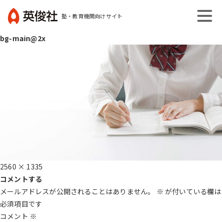
コ
塾・教育機関向けサイト
ン
英
テ
bg-main@2x
俊
ン
社
ツ
へ
ス
キ
ッ
プ
フ
2560 × 1335
ル
コメントする
サ
メールアドレスが公開されることはありません。
※
が付いている欄は
イ
必須項目です
ズ
コメント
※