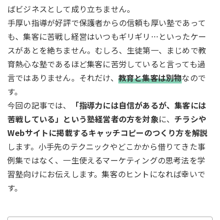
ばビジネスとして成り立ちません。
手厚い指導が好評で保護者からの信頼も厚い塾であって
も、集客に苦戦し経営はいつもギリギリ…といったケー
スがあとを絶ちません。むしろ、生徒第一、まじめで教
育熱心な塾であるほど集客に苦労していると言っても過
言ではありません。それだけ、
教育と集客は別物
なので
す。
今回の記事では、
「指導力には自信があるが、集客には
苦戦している」という塾経営者の方を対象
に、
チラシや
Webサイトに掲載するキャッチコピーのつくり方を解説
します。小手先のテクニックやどこかから借りてきた事
例集ではなく、一生使えるマーケティングの思考法を学
習塾向けにお伝えします。集客のヒントになれば幸いで
す。