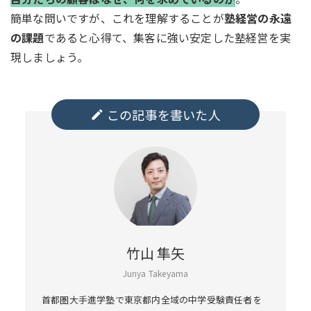
簡単な問いですが、これを理解することが
塾経営の永遠
の課題
であると心得て、集客に強い安定した塾経営を実
現しましょう。
この記事を書いた人
edit
竹山 隼矢
Junya Takeyama
首都圏大手進学塾で東京都内全域の中学受験責任者を