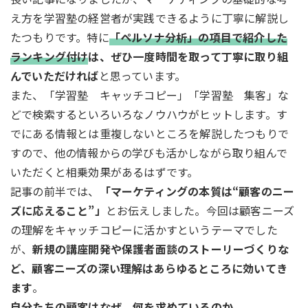
え方を学習塾の経営者が実践できるように丁寧に解説し
たつもりです。特に
「ペルソナ分析」の項目で紹介した
ランキング付け
は、ぜひ一度時間を取って丁寧に取り組
んでいただければ
と思っています。
また、「学習塾 キャッチコピー」「学習塾 集客」な
どで検索するといろいろなノウハウがヒットします。す
でにある情報とは重複しないところを解説したつもりで
すので、他の情報からの学びも活かしながら取り組んで
いただくと相乗効果があるはずです。
記事の前半では、
「マーケティングの本質は“顧客のニー
ズに応えること”」
とお伝えしました。今回は顧客ニーズ
の理解をキャッチコピーに活かすというテーマでした
が、
新規の講座開発や保護者面談のストーリーづくりな
ど、顧客ニーズの深い理解はあらゆるところに効いてき
ます
。
自分たちの顧客はなぜ、何を求めているのか
。