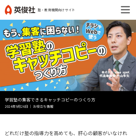
コ
塾・教育機関向けサイト
ン
英
テ
俊
ン
社
ツ
へ
ス
キ
ッ
プ
学習塾の集客できるキャッチコピーのつくり方
2024年9月26日 ｜ お役立ち情報
どれだけ塾の指導力を高めても、肝心の顧客がいなけれ