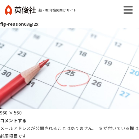
コ
塾・教育機関向けサイト
ン
英
テ
fig-reason03@2x
俊
ン
社
ツ
へ
ス
キ
ッ
プ
フ
960 × 560
ル
コメントする
サ
メールアドレスが公開されることはありません。
※
が付いている欄は
イ
必須項目です