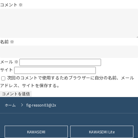
ズ
コメント
※
名前
※
メール
※
サイト
次回のコメントで使用するためブラウザーに自分の名前、メール
アドレス、サイトを保存する。
ホーム
fig-reason03@2x
KAWASEMI
KAWASEMI Lite