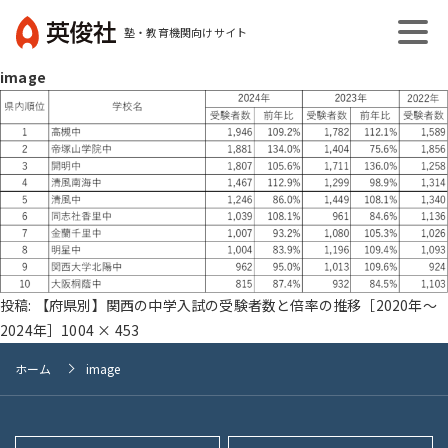
コ
塾・教育機関向けサイト
ン
英
テ
image
俊
ン
社
ツ
へ
ス
キ
ッ
プ
投稿:
【府県別】関西の中学入試の受験者数と倍率の推移［2020年～
フ
2024年］
1004 × 453
ル
ホーム
image
サ
イ
ズ