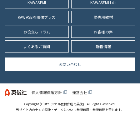
KAWASEMI
KAWASEMI Lite
KAWASEMI映像プラス
塾専用教材
お役立ちコラム
お客様の声
よくあるご質問
新着情報
お問い合わせ
個人情報保護方針
運営会社
filter_none
filter_none
Copyright (C)
オリジナル教材作成の英俊社
All Rights Reserved.
当サイト内の全ての画像・データについて無断転用・無断転載を禁じます。