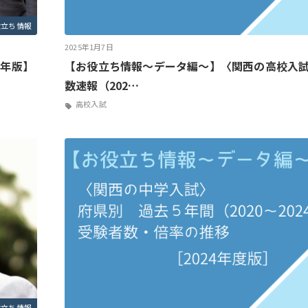
役立ち情報
2025年1月7日
5年版】
【お役立ち情報～データ編～】〈関西の高校入
数速報（202…
高校入試
役立ち情報