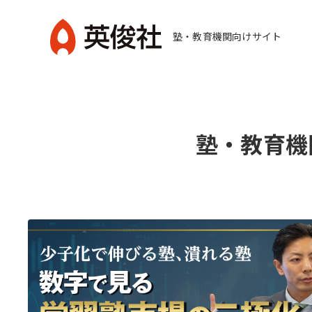
コ
ン
塾・教育機関向けサイト
テ
英
ン
俊
ツ
社
へ
ス
塾・教育機
キ
ッ
プ