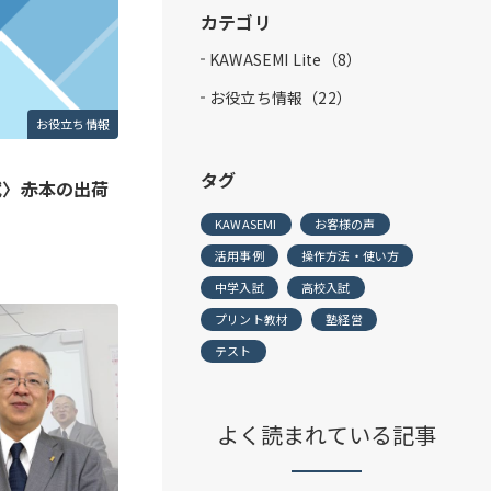
カテゴリ
KAWASEMI Lite（8）
お役立ち情報（22）
お役立ち情報
タグ
試〉赤本の出荷
KAWASEMI
お客様の声
活用事例
操作方法・使い方
中学入試
高校入試
プリント教材
塾経営
テスト
よく読まれている記事